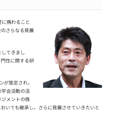
営に携わること
会のさらなる発展
たしてきまし
専門性に関する研
ンが策定され，
の学会活動の活
ネジメントの強
においても継承し，さらに発展させていきたいと