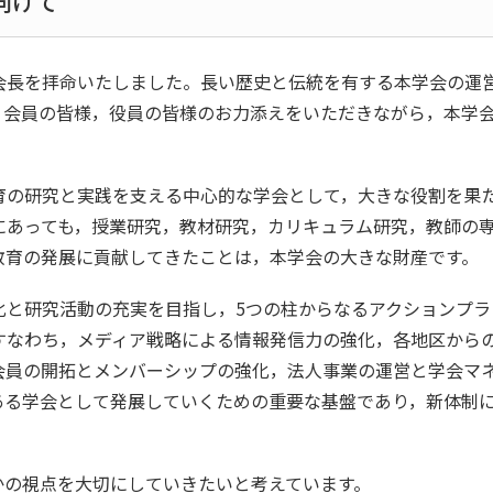
向けて
長を拝命いたしました。長い歴史と伝統を有する本学会の運
。会員の皆様，役員の皆様のお力添えをいただきながら，本学
の研究と実践を支える中心的な学会として，大きな役割を果
にあっても，授業研究，教材研究，カリキュラム研究，教師の
教育の発展に貢献してきたことは，本学会の大きな財産です。
と研究活動の充実を目指し，5つの柱からなるアクションプラ
すなわち，メディア戦略による情報発信力の強化，各地区から
会員の開拓とメンバーシップの強化，法人事業の運営と学会マ
ある学会として発展していくための重要な基盤であり，新体制
の視点を大切にしていきたいと考えています。