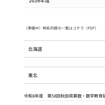
2026年度
北海道
東北
北陸
関東甲信静
東
（準備中）時系列順の一覧はコチラ（PDF）
北海道
東北
令和8年度 第58回秋田県算数・数学教育