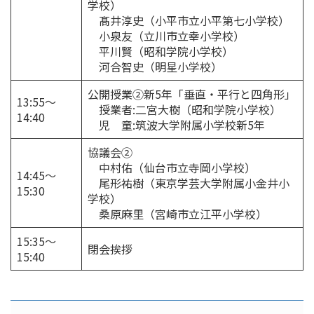
学校）
髙井淳史（小平市立小平第七小学校）
小泉友（立川市立幸小学校）
平川賢（昭和学院小学校）
河合智史（明星小学校）
公開授業②新5年「垂直・平行と四角形」
13:55～
授業者:二宮大樹（昭和学院小学校）
14:40
児 童:筑波大学附属小学校新5年
協議会②
中村佑（仙台市立寺岡小学校）
14:45～
尾形祐樹（東京学芸大学附属小金井小
15:30
学校）
桑原麻里（宮崎市立江平小学校）
15:35～
閉会挨拶
15:40