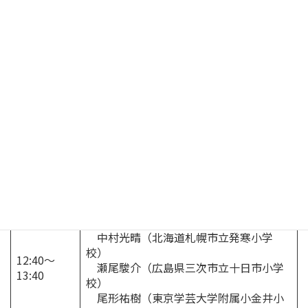
協議会①
10:00～
森本隆史（筑波大学附属小学校）
10:45
久保田健祐（西宮市立鳴尾東小学校）
中村光晴（札幌市立発寒小学校）
全体提案
11:00～
数学的活動を活性化させる
11:30
「指導に生かすための評価」
昼休み
個人提案
数学的活動を活性化させる
「指導に生かすための評価」
森本隆史（筑波大学附属小学校）
久保田健祐（西宮市立鳴尾東小学校）
中村光晴（北海道札幌市立発寒小学
校）
12:40～
瀬尾駿介（広島県三次市立十日市小学
13:40
校）
尾形祐樹（東京学芸大学附属小金井小