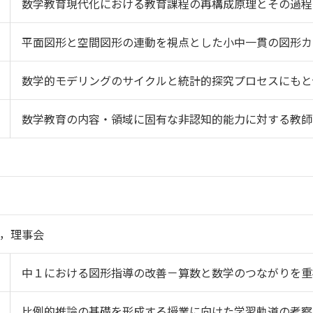
数学教育現代化における教育課程の再構成原理とその過程
平面図形と空間図形の連動を視点とした小中一貫の図形カ
数学的モデリングのサイクルと統計的探究プロセスにもと
数学教育の内容・領域に固有な非認知的能力に対する教師
，理事会
中１における図形指導の改善－算数と数学のつながりを重
比例的推論の基礎を形成する授業に向けた学習軌道の考察