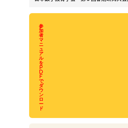
参
加
者
マ
ニ
ュ
ア
ル
を
P
D
F
で
ダ
ウ
ン
ロ
ー
ド