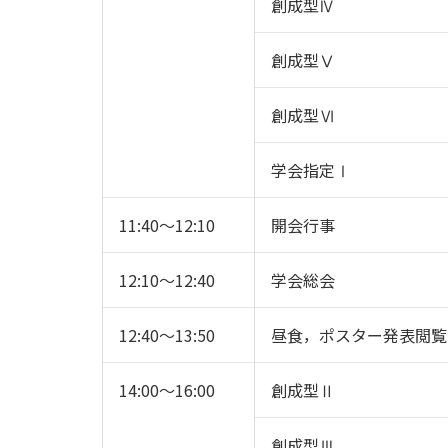
創成型Ⅳ
創成型Ⅴ
創成型Ⅵ
学会指定Ⅰ
11:40～12:10
開会行事
12:10～12:40
学会総会
12:40～13:50
昼食，ポスター発表閲覧
14:00～16:00
創成型Ⅱ
創成型Ⅲ