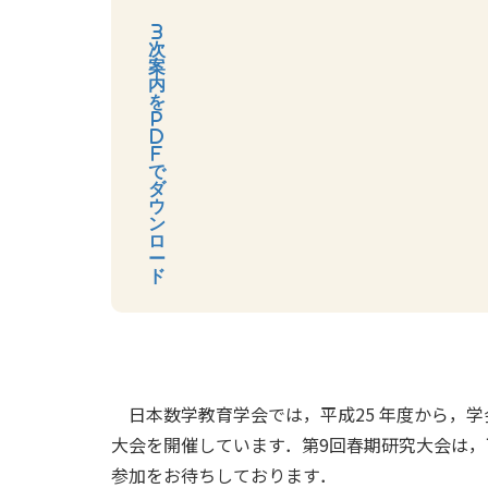
3
次
案
内
を
P
D
F
で
ダ
ウ
ン
ロ
ー
ド
日本数学教育学会では，平成25 年度から，
大会を開催しています．第9回春期研究大会は
参加をお待ちしております．