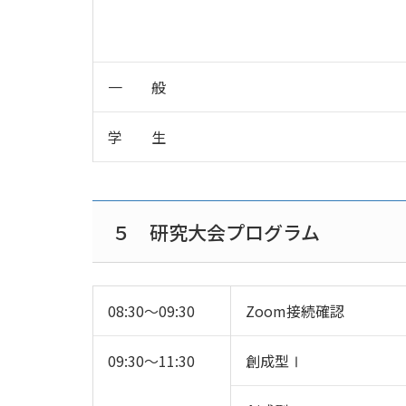
一 般
学 生
５ 研究大会プログラム
08:30～09:30
Zoom接続確認
09:30～11:30
創成型Ⅰ