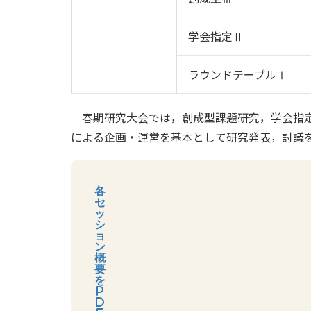
学会指定Ⅱ
ラウンドテーブルⅠ
春期研究大会では，創成型課題研究，学会指定
による企画・運営を基本として研究発表，討議
各
セ
ッ
シ
ョ
ン
概
要
を
P
D