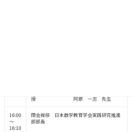
東京工業大学理学院数学系教
授 二宮 祥一 先生
東京大学大学院数理科学研究科教
授 山本 昌宏 先生
一橋大学経営管理研究科教
授 小林 健太 先生
横浜国立大学大学院工学研究院教
授 塩路 直樹 先生
京都大学大学院理学研究科教
授 森脇 淳 先生
14:50
全体講演「入試数学で問われる数学の力～
～
大学入学共通テスト試行調査を分析する」
16:00
講師 明治大学総合数理学部教
授 阿原 一志 先生
16:00
閉会挨拶 日本数学教育学会実践研究推進
～
部部長
16:10