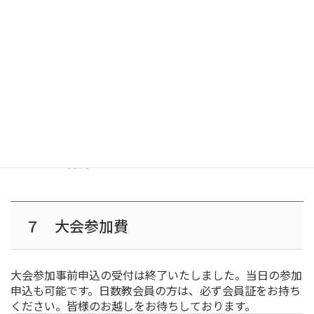
その他
(1)8月5日，6日ともに，9:30開会前に諸連絡が
ありますので，9:20にお集まりください。
(2)受講された方には，日本数学教育学会会長
名の講習修了証を発行します。
(3)この講習会は，教員免許状更新のための講
習会ではありません。
７ 大会参加費
大会参加事前申込の受付は終了いたしました。当日の参加
申込も可能です。日数教会員の方は、必ず会員証をお持ち
ください。皆様のお越しをお待ちしております。