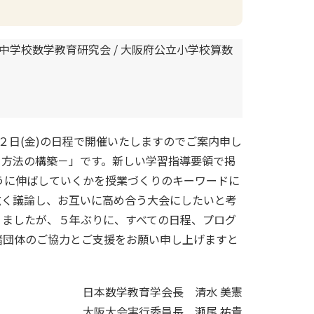
立中学校数学教育研究会 / 大阪府公立小学校算数
)、２日(金)の日程で開催いたしますのでご案内申し
・方法の構築－」です。新しい学習指導要領で掲
うに伸ばしていくかを授業づくりのキーワードに
広く議論し、お互いに高め合う大会にしたいと考
りましたが、５年ぶりに、すべての日程、プログ
諸団体のご協力とご支援をお願い申し上げますと
日本数学教育学会長 清水 美憲
大阪大会実行委員長 瀬尾 祐貴