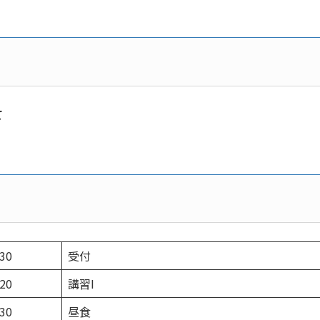
て
:30
受付
:20
講習I
:30
昼食