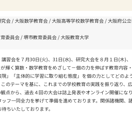
究会 / 大阪数学教育会 / 大阪高等学校数学教育会 / 大阪府公
育委員会 / 堺市教育委員会 / 大阪教育大学
講習会を７月30日(火)、31日(水)、研究大会を８月１日(木
もが輝く算数・数学教育をめざして－個の力を伸ばす教育内容
表現」「主体的に学習に取り組む態度」を個の力としてどのよ
、このテーマを基に、これまでの学校教育の実践を振り返り、
の観点から、過去４回の大会は誌上発表やオンライン開催にな
タッフ一同全力を挙げて準備を進めております。関係諸機関、
お待ちいたしております。