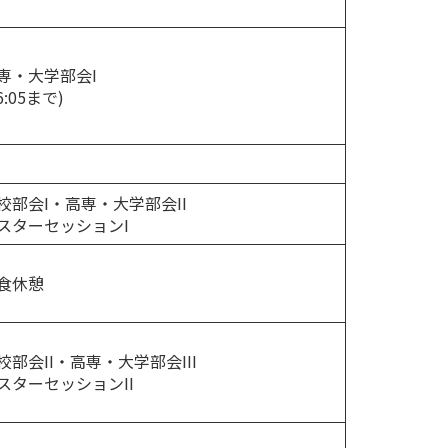
専・大学部会I
6:05まで)
校部会I・高専・大学部会II
スターセッションI
食休憩
校部会II・高専・大学部会III
スターセッションII